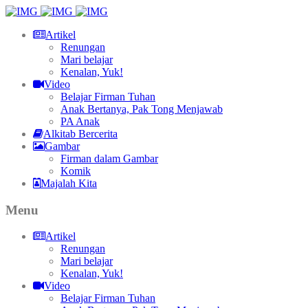
Artikel
Renungan
Mari belajar
Kenalan, Yuk!
Video
Belajar Firman Tuhan
Anak Bertanya, Pak Tong Menjawab
PA Anak
Alkitab Bercerita
Gambar
Firman dalam Gambar
Komik
Majalah Kita
Menu
Artikel
Renungan
Mari belajar
Kenalan, Yuk!
Video
Belajar Firman Tuhan