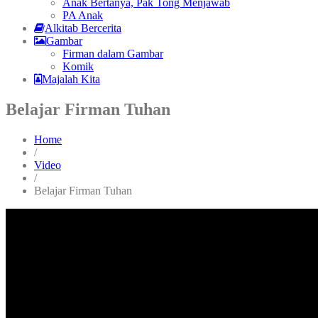
Anak Bertanya, Pak Tong Menjawab
PA Anak
Alkitab Bercerita
Gambar
Firman dalam Gambar
Komik
Majalah Kita
Belajar Firman Tuhan
Home
/
Video
/
Belajar Firman Tuhan