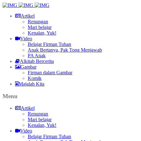
Artikel
Renungan
Mari belajar
Kenalan, Yuk!
Video
Belajar Firman Tuhan
Anak Bertanya, Pak Tong Menjawab
PA Anak
Alkitab Bercerita
Gambar
Firman dalam Gambar
Komik
Majalah Kita
Menu
Artikel
Renungan
Mari belajar
Kenalan, Yuk!
Video
Belajar Firman Tuhan