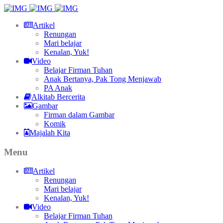
Artikel
Renungan
Mari belajar
Kenalan, Yuk!
Video
Belajar Firman Tuhan
Anak Bertanya, Pak Tong Menjawab
PA Anak
Alkitab Bercerita
Gambar
Firman dalam Gambar
Komik
Majalah Kita
Menu
Artikel
Renungan
Mari belajar
Kenalan, Yuk!
Video
Belajar Firman Tuhan