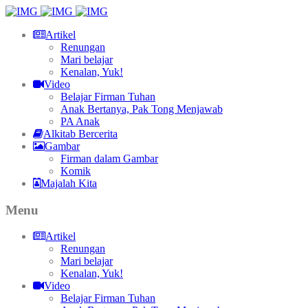
Artikel
Renungan
Mari belajar
Kenalan, Yuk!
Video
Belajar Firman Tuhan
Anak Bertanya, Pak Tong Menjawab
PA Anak
Alkitab Bercerita
Gambar
Firman dalam Gambar
Komik
Majalah Kita
Menu
Artikel
Renungan
Mari belajar
Kenalan, Yuk!
Video
Belajar Firman Tuhan