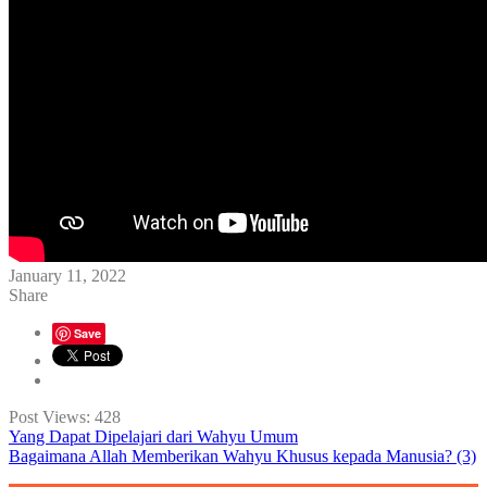
January 11, 2022
Share
Save
Post Views:
428
Yang Dapat Dipelajari dari Wahyu Umum
Bagaimana Allah Memberikan Wahyu Khusus kepada Manusia? (3)