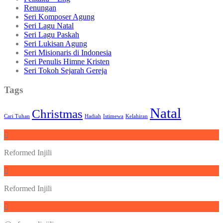
Renungan
Seri Komposer Agung
Seri Lagu Natal
Seri Lagu Paskah
Seri Lukisan Agung
Seri Misionaris di Indonesia
Seri Penulis Himne Kristen
Seri Tokoh Sejarah Gereja
Tags
Natal
Christmas
Cari Tuhan
Hadiah
Istimewa
Kelahiran
Reformed Injili
Reformed Injili