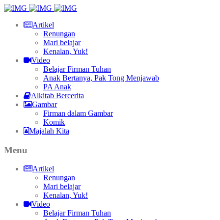
Artikel
Renungan
Mari belajar
Kenalan, Yuk!
Video
Belajar Firman Tuhan
Anak Bertanya, Pak Tong Menjawab
PA Anak
Alkitab Bercerita
Gambar
Firman dalam Gambar
Komik
Majalah Kita
Menu
Artikel
Renungan
Mari belajar
Kenalan, Yuk!
Video
Belajar Firman Tuhan