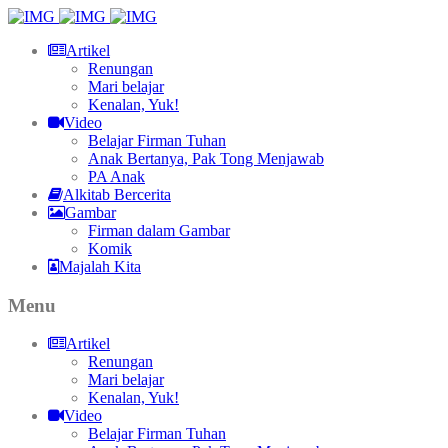
Artikel
Renungan
Mari belajar
Kenalan, Yuk!
Video
Belajar Firman Tuhan
Anak Bertanya, Pak Tong Menjawab
PA Anak
Alkitab Bercerita
Gambar
Firman dalam Gambar
Komik
Majalah Kita
Menu
Artikel
Renungan
Mari belajar
Kenalan, Yuk!
Video
Belajar Firman Tuhan