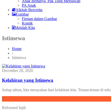
Anak Bertanya, Pak Tong Menjawab
PA Anak
Alkitab Bercerita
Gambar
Firman dalam Gambar
Komik
Majalah Kita
Istimewa
Home
/
Istimewa
December 26, 2020
Kelahiran yang Istimewa
Setiap tahun, kita merayakan hari kelahiran kita. Teman-teman di se
Reformed Injili