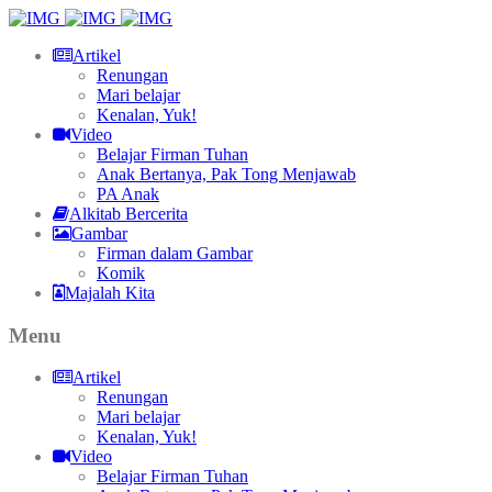
Artikel
Renungan
Mari belajar
Kenalan, Yuk!
Video
Belajar Firman Tuhan
Anak Bertanya, Pak Tong Menjawab
PA Anak
Alkitab Bercerita
Gambar
Firman dalam Gambar
Komik
Majalah Kita
Menu
Artikel
Renungan
Mari belajar
Kenalan, Yuk!
Video
Belajar Firman Tuhan