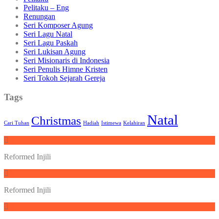
Pelitaku – Eng
Renungan
Seri Komposer Agung
Seri Lagu Natal
Seri Lagu Paskah
Seri Lukisan Agung
Seri Misionaris di Indonesia
Seri Penulis Himne Kristen
Seri Tokoh Sejarah Gereja
Tags
Natal
Christmas
Cari Tuhan
Hadiah
Istimewa
Kelahiran
Reformed Injili
Reformed Injili