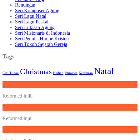
Renungan
Seri Komposer Agung
Seri Lagu Natal
Seri Lagu Paskah
Seri Lukisan Agung
Seri Misionaris di Indonesia
Seri Penulis Himne Kristen
Seri Tokoh Sejarah Gereja
Tags
Natal
Christmas
Cari Tuhan
Hadiah
Istimewa
Kelahiran
Reformed Injili
Reformed Injili