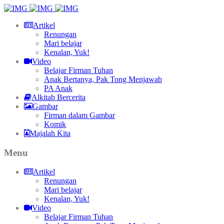
Artikel
Renungan
Mari belajar
Kenalan, Yuk!
Video
Belajar Firman Tuhan
Anak Bertanya, Pak Tong Menjawab
PA Anak
Alkitab Bercerita
Gambar
Firman dalam Gambar
Komik
Majalah Kita
Menu
Artikel
Renungan
Mari belajar
Kenalan, Yuk!
Video
Belajar Firman Tuhan