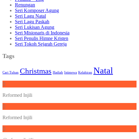
Renungan
Seri Komposer Agung
Seri Lagu Natal
Seri Lagu Paskah
Seri Lukisan Agung
Seri Misionaris di Indonesia
Seri Penulis Himne Kristen
Seri Tokoh Sejarah Gereja
Tags
Natal
Christmas
Cari Tuhan
Hadiah
Istimewa
Kelahiran
Reformed Injili
Reformed Injili