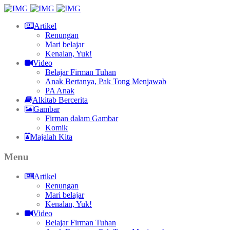
Artikel
Renungan
Mari belajar
Kenalan, Yuk!
Video
Belajar Firman Tuhan
Anak Bertanya, Pak Tong Menjawab
PA Anak
Alkitab Bercerita
Gambar
Firman dalam Gambar
Komik
Majalah Kita
Menu
Artikel
Renungan
Mari belajar
Kenalan, Yuk!
Video
Belajar Firman Tuhan