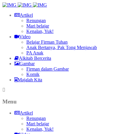
Artikel
Renungan
Mari belajar
Kenalan, Yuk!
Video
Belajar Firman Tuhan
Anak Bertanya, Pak Tong Menjawab
PA Anak
Alkitab Bercerita
Gambar
Firman dalam Gambar
Komik
Majalah Kita
Menu
Artikel
Renungan
Mari belajar
Kenalan, Yuk!