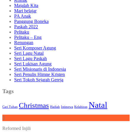
Komik
Majalah Kita
Mari belajar
PA Anak
Panggung Boneka
Paskah 2022
Pelitaku
Pelitaku – Eng
Renungan
Seri Komposer Agung
Seri Lagu Natal
Seri Lagu Paskah
Seri Lukisan Agung
Seri Misionaris di Indonesia
Seri Penulis Himne Kristen
Seri Tokoh Sejarah Gereja
Tags
Natal
Christmas
Cari Tuhan
Hadiah
Istimewa
Kelahiran
Reformed Injili