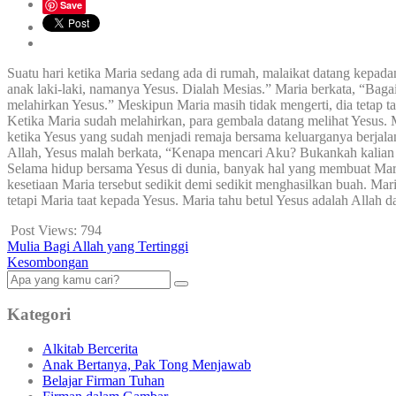
Save
Suatu hari ketika Maria sedang ada di rumah, malaikat datang kepad
anak laki-laki, namanya Yesus. Dialah Mesias.” Maria berkata, 
melahirkan Yesus.” Meskipun Maria masih tidak mengerti, dia tetap t
Ketika Maria sudah melahirkan, para gembala datang melihat Yesus. 
ketika Yesus yang sudah menjadi remaja bersama keluarganya berjala
Allah, Yesus malah berkata, “Kenapa mencari Aku? Bukankah kalian 
Selama hidup bersama Yesus di dunia, banyak hal yang membuat Maria
kesetiaan Maria tersebut sedikit demi sedikit menghasilkan buah. M
tetapi Maria taat kepada Yesus. Maria tahu betul Yesus adalah Allah da
Post Views:
794
Mulia Bagi Allah yang Tertinggi
Kesombongan
Kategori
Alkitab Bercerita
Anak Bertanya, Pak Tong Menjawab
Belajar Firman Tuhan