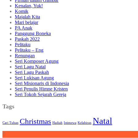
Firman dalam Gambar
Kenalan, Yuk!
Komik
Majalah Kita
Mari belajar
PA Anak
Panggung Boneka
Paskah 2022
Pelitaku
Pelitaku – Eng
Renungan
Seri Komposer Agung
Seri Lagu Natal
Seri Lagu Paskah
Seri Lukisan Agung
Seri Misionaris di Indonesia
Seri Penulis Himne Kristen
Seri Tokoh Sejarah Gereja
Tags
Natal
Christmas
Cari Tuhan
Hadiah
Istimewa
Kelahiran