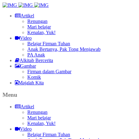
Artikel
Renungan
Mari belajar
Kenalan, Yuk!
Video
Belajar Firman Tuhan
Anak Bertanya, Pak Tong Menjawab
PA Anak
Alkitab Bercerita
Gambar
Firman dalam Gambar
Komik
Majalah Kita
Menu
Artikel
Renungan
Mari belajar
Kenalan, Yuk!
Video
Belajar Firman Tuhan