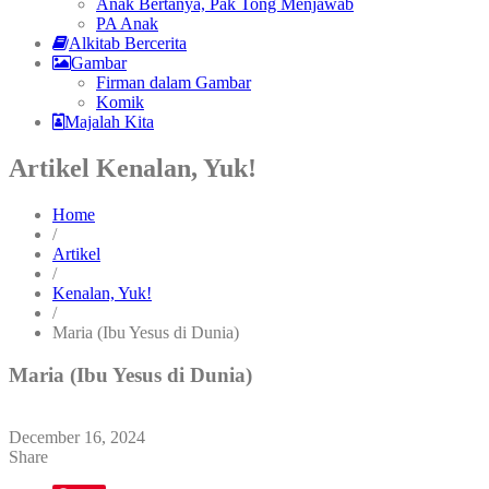
Anak Bertanya, Pak Tong Menjawab
PA Anak
Alkitab Bercerita
Gambar
Firman dalam Gambar
Komik
Majalah Kita
Artikel Kenalan, Yuk!
Home
/
Artikel
/
Kenalan, Yuk!
/
Maria (Ibu Yesus di Dunia)
Maria (Ibu Yesus di Dunia)
December 16, 2024
Share