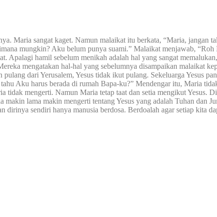
anya. Maria sangat kaget. Namun malaikat itu berkata, “Maria, jangan 
“Bagaimana mungkin? Aku belum punya suami.” Malaikat menjawab, “
aat. Apalagi hamil sebelum menikah adalah hal yang sangat memalukan, 
Mereka mengatakan hal-hal yang sebelumnya disampaikan malaikat kepad
n pulang dari Yerusalem, Yesus tidak ikut pulang. Sekeluarga Yesus p
tahu Aku harus berada di rumah Bapa-ku?” Mendengar itu, Maria tidak
 tidak mengerti. Namun Maria tetap taat dan setia mengikut Yesus. Di
aria makin lama makin mengerti tentang Yesus yang adalah Tuhan dan J
n dirinya sendiri hanya manusia berdosa. Berdoalah agar setiap kita dapa