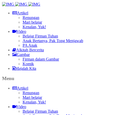
Artikel
Renungan
Mari belajar
Kenalan, Yuk!
Video
Belajar Firman Tuhan
Anak Bertanya, Pak Tong Menjawab
PA Anak
Alkitab Bercerita
Gambar
Firman dalam Gambar
Komik
Majalah Kita
Menu
Artikel
Renungan
Mari belajar
Kenalan, Yuk!
Video
Belajar Firman Tuhan