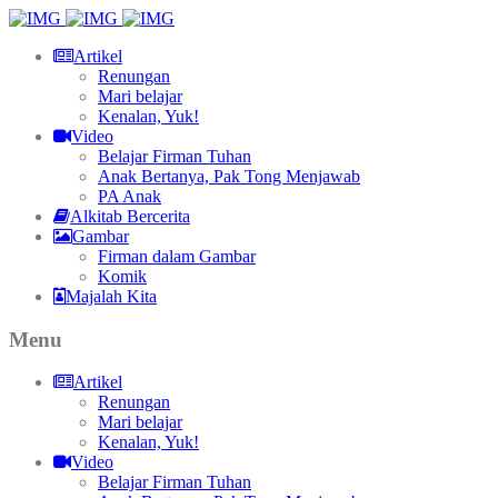
Artikel
Renungan
Mari belajar
Kenalan, Yuk!
Video
Belajar Firman Tuhan
Anak Bertanya, Pak Tong Menjawab
PA Anak
Alkitab Bercerita
Gambar
Firman dalam Gambar
Komik
Majalah Kita
Menu
Artikel
Renungan
Mari belajar
Kenalan, Yuk!
Video
Belajar Firman Tuhan