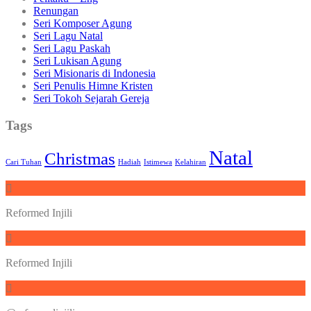
Renungan
Seri Komposer Agung
Seri Lagu Natal
Seri Lagu Paskah
Seri Lukisan Agung
Seri Misionaris di Indonesia
Seri Penulis Himne Kristen
Seri Tokoh Sejarah Gereja
Tags
Natal
Christmas
Cari Tuhan
Hadiah
Istimewa
Kelahiran
Reformed Injili
Reformed Injili