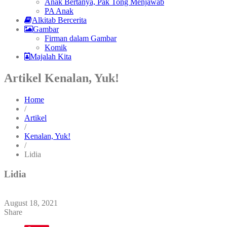
Anak Bertanya, Pak Tong Menjawab
PA Anak
Alkitab Bercerita
Gambar
Firman dalam Gambar
Komik
Majalah Kita
Artikel Kenalan, Yuk!
Home
/
Artikel
/
Kenalan, Yuk!
/
Lidia
Lidia
August 18, 2021
Share