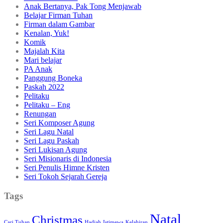
Anak Bertanya, Pak Tong Menjawab
Belajar Firman Tuhan
Firman dalam Gambar
Kenalan, Yuk!
Komik
Majalah Kita
Mari belajar
PA Anak
Panggung Boneka
Paskah 2022
Pelitaku
Pelitaku – Eng
Renungan
Seri Komposer Agung
Seri Lagu Natal
Seri Lagu Paskah
Seri Lukisan Agung
Seri Misionaris di Indonesia
Seri Penulis Himne Kristen
Seri Tokoh Sejarah Gereja
Tags
Natal
Christmas
Cari Tuhan
Hadiah
Istimewa
Kelahiran