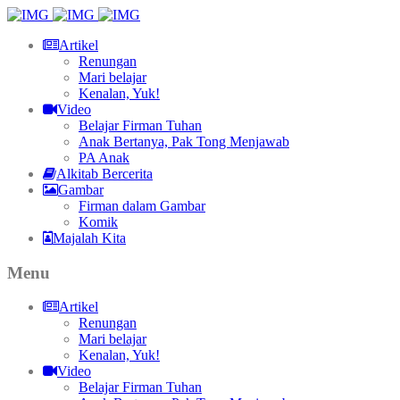
Artikel
Renungan
Mari belajar
Kenalan, Yuk!
Video
Belajar Firman Tuhan
Anak Bertanya, Pak Tong Menjawab
PA Anak
Alkitab Bercerita
Gambar
Firman dalam Gambar
Komik
Majalah Kita
Menu
Artikel
Renungan
Mari belajar
Kenalan, Yuk!
Video
Belajar Firman Tuhan