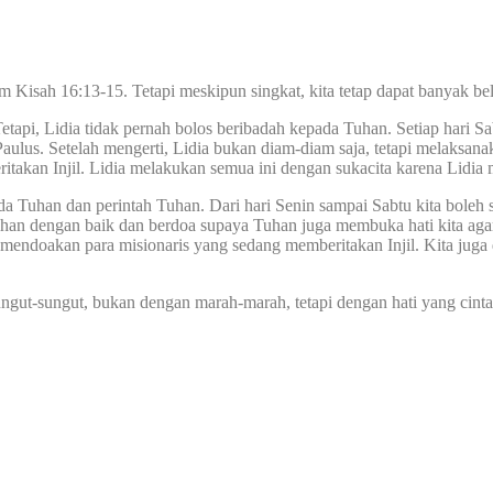
m Kisah 16:13-15. Tetapi meskipun singkat, kita tetap dapat banyak bela
 Tetapi, Lidia tidak pernah bolos beribadah kepada Tuhan. Setiap hari 
aulus. Setelah mengerti, Lidia bukan diam-diam saja, tetapi melaksan
takan Injil. Lidia melakukan semua ini dengan sukacita karena Lidia 
da Tuhan dan perintah Tuhan. Dari hari Senin sampai Sabtu kita boleh saj
Tuhan dengan baik dan berdoa supaya Tuhan juga membuka hati kita agar
endoakan para misionaris yang sedang memberitakan Injil. Kita juga 
ungut-sungut, bukan dengan marah-marah, tetapi dengan hati yang cinta