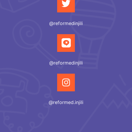
@reformedinjili
@reformedinjili
@reformed.injili