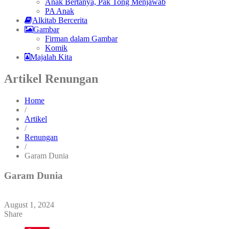
Anak Bertanya, Pak Tong Menjawab
PA Anak
Alkitab Bercerita
Gambar
Firman dalam Gambar
Komik
Majalah Kita
Artikel Renungan
Home
/
Artikel
/
Renungan
/
Garam Dunia
Garam Dunia
August 1, 2024
Share