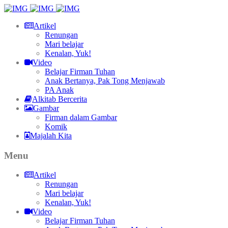
Artikel
Renungan
Mari belajar
Kenalan, Yuk!
Video
Belajar Firman Tuhan
Anak Bertanya, Pak Tong Menjawab
PA Anak
Alkitab Bercerita
Gambar
Firman dalam Gambar
Komik
Majalah Kita
Menu
Artikel
Renungan
Mari belajar
Kenalan, Yuk!
Video
Belajar Firman Tuhan