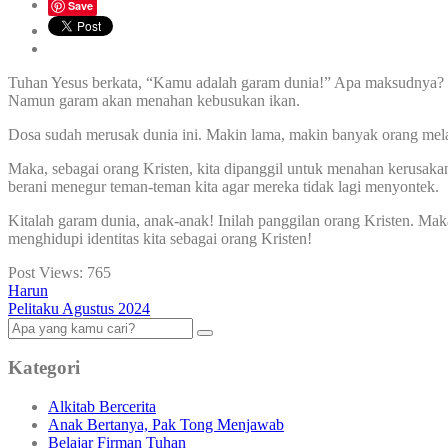
Save
Tuhan Yesus berkata, “Kamu adalah garam dunia!” Apa maksudnya? 
Namun garam akan menahan kebusukan ikan.
Dosa sudah merusak dunia ini. Makin lama, makin banyak orang mela
Maka, sebagai orang Kristen, kita dipanggil untuk menahan kerusakan
berani menegur teman-teman kita agar mereka tidak lagi menyontek.
Kitalah garam dunia, anak-anak! Inilah panggilan orang Kristen. Maka
menghidupi identitas kita sebagai orang Kristen!
Post Views:
765
Harun
Pelitaku Agustus 2024
Kategori
Alkitab Bercerita
Anak Bertanya, Pak Tong Menjawab
Belajar Firman Tuhan