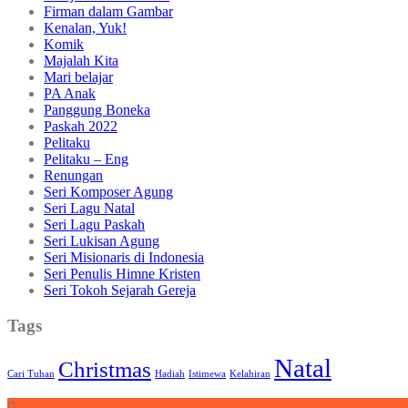
Firman dalam Gambar
Kenalan, Yuk!
Komik
Majalah Kita
Mari belajar
PA Anak
Panggung Boneka
Paskah 2022
Pelitaku
Pelitaku – Eng
Renungan
Seri Komposer Agung
Seri Lagu Natal
Seri Lagu Paskah
Seri Lukisan Agung
Seri Misionaris di Indonesia
Seri Penulis Himne Kristen
Seri Tokoh Sejarah Gereja
Tags
Natal
Christmas
Cari Tuhan
Hadiah
Istimewa
Kelahiran