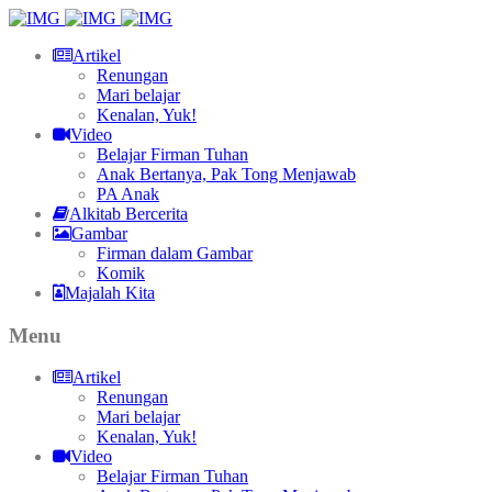
Artikel
Renungan
Mari belajar
Kenalan, Yuk!
Video
Belajar Firman Tuhan
Anak Bertanya, Pak Tong Menjawab
PA Anak
Alkitab Bercerita
Gambar
Firman dalam Gambar
Komik
Majalah Kita
Menu
Artikel
Renungan
Mari belajar
Kenalan, Yuk!
Video
Belajar Firman Tuhan