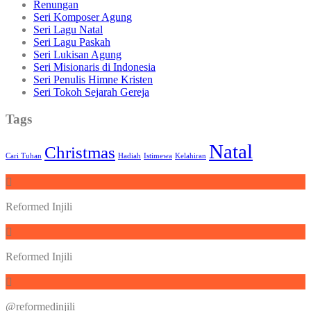
Renungan
Seri Komposer Agung
Seri Lagu Natal
Seri Lagu Paskah
Seri Lukisan Agung
Seri Misionaris di Indonesia
Seri Penulis Himne Kristen
Seri Tokoh Sejarah Gereja
Tags
Natal
Christmas
Cari Tuhan
Hadiah
Istimewa
Kelahiran
Reformed Injili
Reformed Injili
@reformedinjili