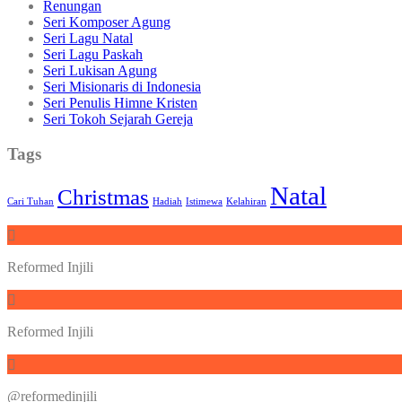
Renungan
Seri Komposer Agung
Seri Lagu Natal
Seri Lagu Paskah
Seri Lukisan Agung
Seri Misionaris di Indonesia
Seri Penulis Himne Kristen
Seri Tokoh Sejarah Gereja
Tags
Natal
Christmas
Cari Tuhan
Hadiah
Istimewa
Kelahiran
Reformed Injili
Reformed Injili
@reformedinjili