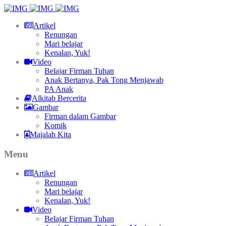
Artikel
Renungan
Mari belajar
Kenalan, Yuk!
Video
Belajar Firman Tuhan
Anak Bertanya, Pak Tong Menjawab
PA Anak
Alkitab Bercerita
Gambar
Firman dalam Gambar
Komik
Majalah Kita
Menu
Artikel
Renungan
Mari belajar
Kenalan, Yuk!
Video
Belajar Firman Tuhan