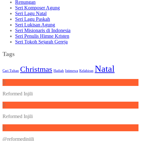
Renungan
Seri Komposer Agung
Seri Lagu Natal
Seri Lagu Paskah
Seri Lukisan Agung
Seri Misionaris di Indonesia
Seri Penulis Himne Kristen
Seri Tokoh Sejarah Gereja
Tags
Natal
Christmas
Cari Tuhan
Hadiah
Istimewa
Kelahiran
Reformed Injili
Reformed Injili
@reformedinjili