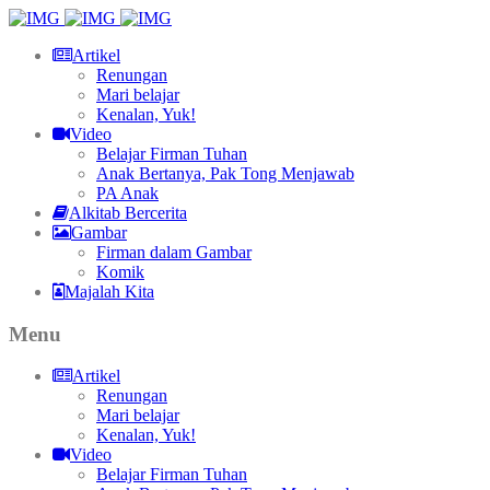
Artikel
Renungan
Mari belajar
Kenalan, Yuk!
Video
Belajar Firman Tuhan
Anak Bertanya, Pak Tong Menjawab
PA Anak
Alkitab Bercerita
Gambar
Firman dalam Gambar
Komik
Majalah Kita
Menu
Artikel
Renungan
Mari belajar
Kenalan, Yuk!
Video
Belajar Firman Tuhan