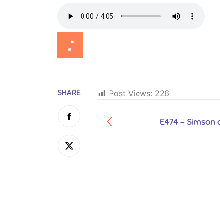
SHARE
Post Views:
226
E474 - Simson d