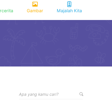
rcerita
Gambar
Majalah Kita
)