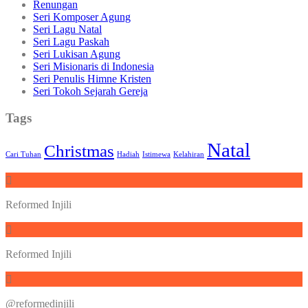
Renungan
Seri Komposer Agung
Seri Lagu Natal
Seri Lagu Paskah
Seri Lukisan Agung
Seri Misionaris di Indonesia
Seri Penulis Himne Kristen
Seri Tokoh Sejarah Gereja
Tags
Natal
Christmas
Cari Tuhan
Hadiah
Istimewa
Kelahiran
Reformed Injili
Reformed Injili
@reformedinjili