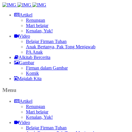
Artikel
Renungan
Mari belajar
Kenalan, Yuk!
Video
Belajar Firman Tuhan
Anak Bertanya, Pak Tong Menjawab
PA Anak
Alkitab Bercerita
Gambar
Firman dalam Gambar
Komik
Majalah Kita
Menu
Artikel
Renungan
Mari belajar
Kenalan, Yuk!
Video
Belajar Firman Tuhan