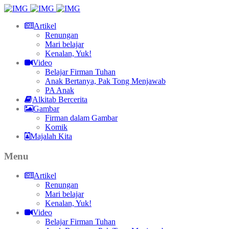
Artikel
Renungan
Mari belajar
Kenalan, Yuk!
Video
Belajar Firman Tuhan
Anak Bertanya, Pak Tong Menjawab
PA Anak
Alkitab Bercerita
Gambar
Firman dalam Gambar
Komik
Majalah Kita
Menu
Artikel
Renungan
Mari belajar
Kenalan, Yuk!
Video
Belajar Firman Tuhan