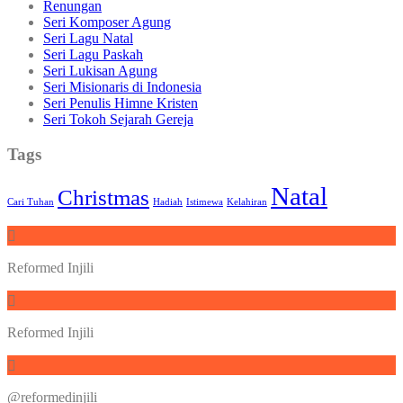
Renungan
Seri Komposer Agung
Seri Lagu Natal
Seri Lagu Paskah
Seri Lukisan Agung
Seri Misionaris di Indonesia
Seri Penulis Himne Kristen
Seri Tokoh Sejarah Gereja
Tags
Natal
Christmas
Cari Tuhan
Hadiah
Istimewa
Kelahiran
Reformed Injili
Reformed Injili
@reformedinjili