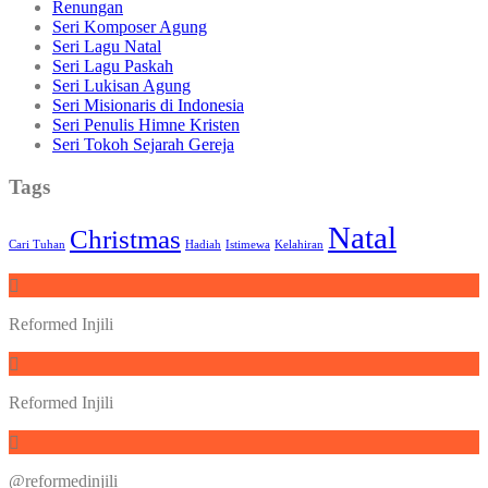
Renungan
Seri Komposer Agung
Seri Lagu Natal
Seri Lagu Paskah
Seri Lukisan Agung
Seri Misionaris di Indonesia
Seri Penulis Himne Kristen
Seri Tokoh Sejarah Gereja
Tags
Natal
Christmas
Cari Tuhan
Hadiah
Istimewa
Kelahiran
Reformed Injili
Reformed Injili
@reformedinjili