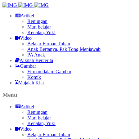
Artikel
Renungan
Mari belajar
Kenalan, Yuk!
Video
Belajar Firman Tuhan
Anak Bertanya, Pak Tong Menjawab
PA Anak
Alkitab Bercerita
Gambar
Firman dalam Gambar
Komik
Majalah Kita
Menu
Artikel
Renungan
Mari belajar
Kenalan, Yuk!
Video
Belajar Firman Tuhan