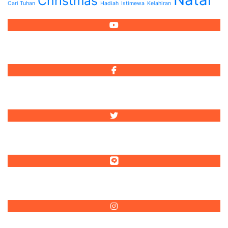
Christmas
Cari Tuhan
Hadiah
Istimewa
Kelahiran
Reformed Injili
Reformed Injili
@reformedinjili
@reformedinjili