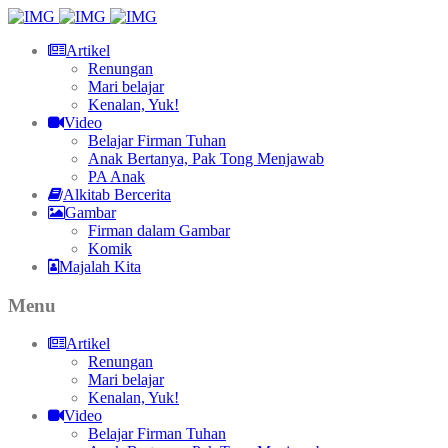
Artikel
Renungan
Mari belajar
Kenalan, Yuk!
Video
Belajar Firman Tuhan
Anak Bertanya, Pak Tong Menjawab
PA Anak
Alkitab Bercerita
Gambar
Firman dalam Gambar
Komik
Majalah Kita
Menu
Artikel
Renungan
Mari belajar
Kenalan, Yuk!
Video
Belajar Firman Tuhan