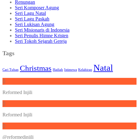
Renungan
Seri Komposer Agung
Seri Lagu Natal
Seri Lagu Paskah
Seri Lukisan Agung
Seri Misionaris di Indonesia
Seri Penulis Himne Kristen
Seri Tokoh Sejarah Gereja
Tags
Natal
Christmas
Cari Tuhan
Hadiah
Istimewa
Kelahiran
Reformed Injili
Reformed Injili
@reformedinjili