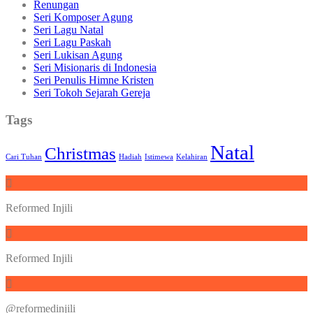
Renungan
Seri Komposer Agung
Seri Lagu Natal
Seri Lagu Paskah
Seri Lukisan Agung
Seri Misionaris di Indonesia
Seri Penulis Himne Kristen
Seri Tokoh Sejarah Gereja
Tags
Natal
Christmas
Cari Tuhan
Hadiah
Istimewa
Kelahiran
Reformed Injili
Reformed Injili
@reformedinjili