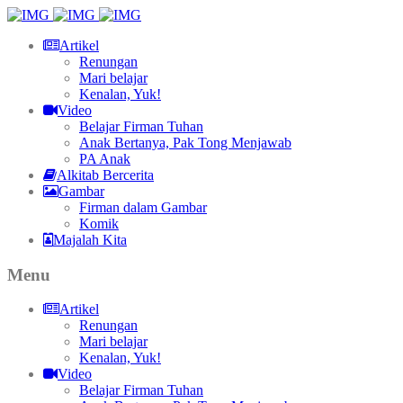
Artikel
Renungan
Mari belajar
Kenalan, Yuk!
Video
Belajar Firman Tuhan
Anak Bertanya, Pak Tong Menjawab
PA Anak
Alkitab Bercerita
Gambar
Firman dalam Gambar
Komik
Majalah Kita
Menu
Artikel
Renungan
Mari belajar
Kenalan, Yuk!
Video
Belajar Firman Tuhan