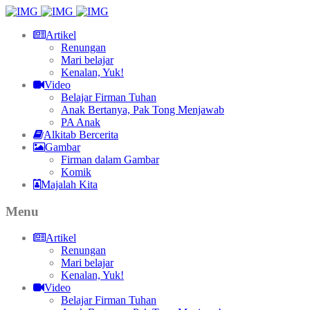
Artikel
Renungan
Mari belajar
Kenalan, Yuk!
Video
Belajar Firman Tuhan
Anak Bertanya, Pak Tong Menjawab
PA Anak
Alkitab Bercerita
Gambar
Firman dalam Gambar
Komik
Majalah Kita
Menu
Artikel
Renungan
Mari belajar
Kenalan, Yuk!
Video
Belajar Firman Tuhan