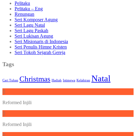
Pelitaku
Pelitaku – Eng
Renungan
Seri Komposer Agung
Seri Lagu Natal
Seri Lagu Paskah
Seri Lukisan Agung
Seri Misionaris di Indonesia
Seri Penulis Himne Kristen
Seri Tokoh Sejarah Gereja
Tags
Natal
Christmas
Cari Tuhan
Hadiah
Istimewa
Kelahiran
Reformed Injili
Reformed Injili