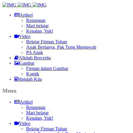
Artikel
Renungan
Mari belajar
Kenalan, Yuk!
Video
Belajar Firman Tuhan
Anak Bertanya, Pak Tong Menjawab
PA Anak
Alkitab Bercerita
Gambar
Firman dalam Gambar
Komik
Majalah Kita
Menu
Artikel
Renungan
Mari belajar
Kenalan, Yuk!
Video
Belajar Firman Tuhan