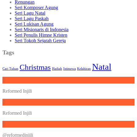
Renungan
Seri Komposer Agung
Seri Lagu Natal
Seri Lagu Paskah
Seri Lukisan Agung
Seri Misionaris di Indonesia
Seri Penulis Himne Kristen
Seri Tokoh Sejarah Gereja
Tags
Natal
Christmas
Cari Tuhan
Hadiah
Istimewa
Kelahiran
Reformed Injili
Reformed Injili
@reformedinjili