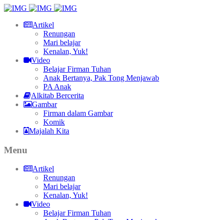
Artikel
Renungan
Mari belajar
Kenalan, Yuk!
Video
Belajar Firman Tuhan
Anak Bertanya, Pak Tong Menjawab
PA Anak
Alkitab Bercerita
Gambar
Firman dalam Gambar
Komik
Majalah Kita
Menu
Artikel
Renungan
Mari belajar
Kenalan, Yuk!
Video
Belajar Firman Tuhan