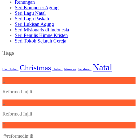
Renungan
Seri Komposer Agung
Seri Lagu Natal
Seri Lagu Paskah
Seri Lukisan Agung
Seri Misionaris di Indonesia
Seri Penulis Himne Kristen
Seri Tokoh Sejarah Gereja
Tags
Natal
Christmas
Cari Tuhan
Hadiah
Istimewa
Kelahiran
Reformed Injili
Reformed Injili
@reformedinjili