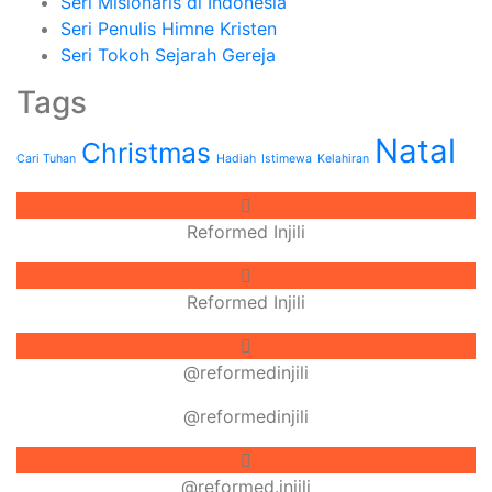
Seri Misionaris di Indonesia
Seri Penulis Himne Kristen
Seri Tokoh Sejarah Gereja
Tags
Natal
Christmas
Cari Tuhan
Hadiah
Istimewa
Kelahiran
Reformed Injili
Reformed Injili
@reformedinjili
@reformedinjili
@reformed.injili