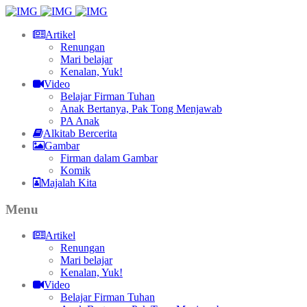
Artikel
Renungan
Mari belajar
Kenalan, Yuk!
Video
Belajar Firman Tuhan
Anak Bertanya, Pak Tong Menjawab
PA Anak
Alkitab Bercerita
Gambar
Firman dalam Gambar
Komik
Majalah Kita
Menu
Artikel
Renungan
Mari belajar
Kenalan, Yuk!
Video
Belajar Firman Tuhan