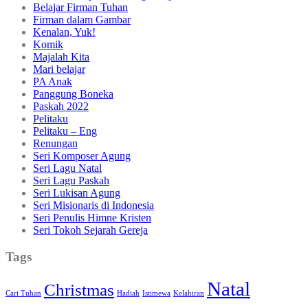
Belajar Firman Tuhan
Firman dalam Gambar
Kenalan, Yuk!
Komik
Majalah Kita
Mari belajar
PA Anak
Panggung Boneka
Paskah 2022
Pelitaku
Pelitaku – Eng
Renungan
Seri Komposer Agung
Seri Lagu Natal
Seri Lagu Paskah
Seri Lukisan Agung
Seri Misionaris di Indonesia
Seri Penulis Himne Kristen
Seri Tokoh Sejarah Gereja
Tags
Natal
Christmas
Cari Tuhan
Hadiah
Istimewa
Kelahiran