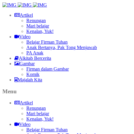
Artikel
Renungan
Mari belajar
Kenalan, Yuk!
Video
Belajar Firman Tuhan
Anak Bertanya, Pak Tong Menjawab
PA Anak
Alkitab Bercerita
Gambar
Firman dalam Gambar
Komik
Majalah Kita
Menu
Artikel
Renungan
Mari belajar
Kenalan, Yuk!
Video
Belajar Firman Tuhan