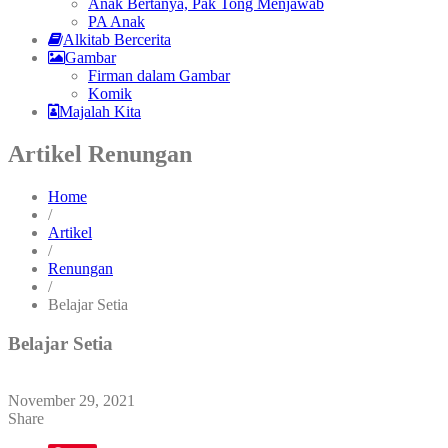
Anak Bertanya, Pak Tong Menjawab
PA Anak
Alkitab Bercerita
Gambar
Firman dalam Gambar
Komik
Majalah Kita
Artikel Renungan
Home
/
Artikel
/
Renungan
/
Belajar Setia
Belajar Setia
November 29, 2021
Share