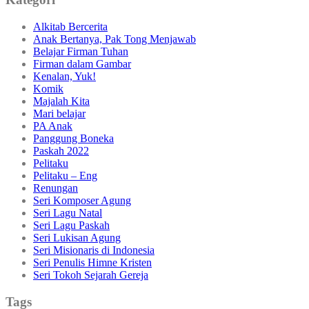
Alkitab Bercerita
Anak Bertanya, Pak Tong Menjawab
Belajar Firman Tuhan
Firman dalam Gambar
Kenalan, Yuk!
Komik
Majalah Kita
Mari belajar
PA Anak
Panggung Boneka
Paskah 2022
Pelitaku
Pelitaku – Eng
Renungan
Seri Komposer Agung
Seri Lagu Natal
Seri Lagu Paskah
Seri Lukisan Agung
Seri Misionaris di Indonesia
Seri Penulis Himne Kristen
Seri Tokoh Sejarah Gereja
Tags