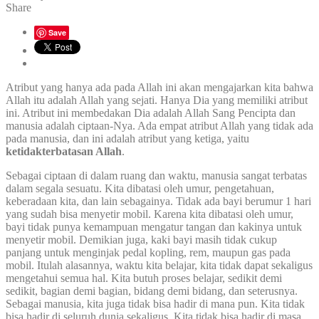
Share
Save
Atribut yang hanya ada pada Allah ini akan mengajarkan kita bahwa
Allah itu adalah Allah yang sejati. Hanya Dia yang memiliki atribut
ini. Atribut ini membedakan Dia adalah Allah Sang Pencipta dan
manusia adalah ciptaan-Nya. Ada empat atribut Allah yang tidak ada
pada manusia, dan ini adalah atribut yang ketiga, yaitu
ketidakterbatasan Allah
.
Sebagai ciptaan di dalam ruang dan waktu, manusia sangat terbatas
dalam segala sesuatu. Kita dibatasi oleh umur, pengetahuan,
keberadaan kita, dan lain sebagainya. Tidak ada bayi berumur 1 hari
yang sudah bisa menyetir mobil. Karena kita dibatasi oleh umur,
bayi tidak punya kemampuan mengatur tangan dan kakinya untuk
menyetir mobil. Demikian juga, kaki bayi masih tidak cukup
panjang untuk menginjak pedal kopling, rem, maupun gas pada
mobil. Itulah alasannya, waktu kita belajar, kita tidak dapat sekaligus
mengetahui semua hal. Kita butuh proses belajar, sedikit demi
sedikit, bagian demi bagian, bidang demi bidang, dan seterusnya.
Sebagai manusia, kita juga tidak bisa hadir di mana pun. Kita tidak
bisa hadir di seluruh dunia sekaligus. Kita tidak bisa hadir di masa