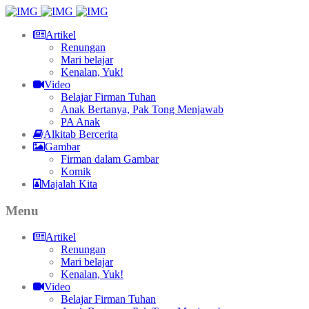
Artikel
Renungan
Mari belajar
Kenalan, Yuk!
Video
Belajar Firman Tuhan
Anak Bertanya, Pak Tong Menjawab
PA Anak
Alkitab Bercerita
Gambar
Firman dalam Gambar
Komik
Majalah Kita
Menu
Artikel
Renungan
Mari belajar
Kenalan, Yuk!
Video
Belajar Firman Tuhan