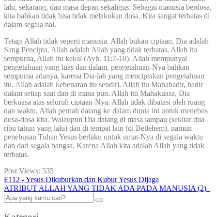
lalu, sekarang, dan masa depan sekaligus. Sebagai manusia berdosa,
kita bahkan tidak bisa tidak melakukan dosa. Kita sangat terbatas di
dalam segala hal.
Tetapi Allah tidak seperti manusia. Allah bukan ciptaan, Dia adalah
Sang Pencipta. Allah adalah Allah yang tidak terbatas, Allah itu
sempurna, Allah itu kekal (Ayb. 11:7-10). Allah mempunyai
pengetahuan yang luas dan dalam, pengetahuan-Nya bahkan
sempurna adanya, karena Dia-lah yang menciptakan pengetahuan
itu. Allah adalah kebenaran itu sendiri. Allah itu Mahahadir, hadir
dalam setiap saat dan di mana pun. Allah itu Mahakuasa, Dia
berkuasa atas seluruh ciptaan-Nya. Allah tidak dibatasi oleh ruang
dan waktu. Allah pernah datang ke dalam dunia ini untuk menebus
dosa-dosa kita. Walaupun Dia datang di masa lampau (sekitar dua
ribu tahun yang lalu) dan di tempat lain (di Betlehem), namun
penebusan Tuhan Yesus berlaku untuk umat-Nya di segala waktu
dan dari segala bangsa. Karena Allah kita adalah Allah yang tidak
terbatas.
Post Views:
535
E112 - Yesus Dikuburkan dan Kubur Yesus Dijaga
ATRIBUT ALLAH YANG TIDAK ADA PADA MANUSIA (2)
Kategori