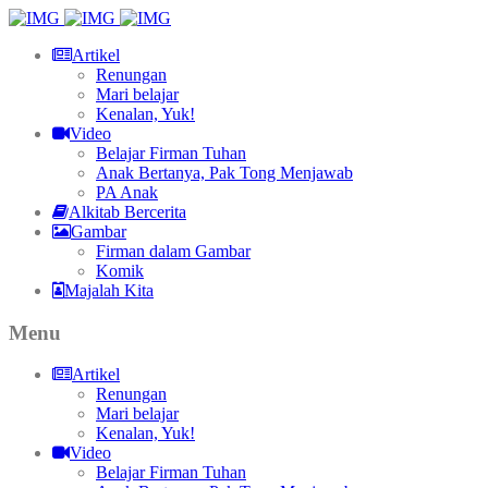
Artikel
Renungan
Mari belajar
Kenalan, Yuk!
Video
Belajar Firman Tuhan
Anak Bertanya, Pak Tong Menjawab
PA Anak
Alkitab Bercerita
Gambar
Firman dalam Gambar
Komik
Majalah Kita
Menu
Artikel
Renungan
Mari belajar
Kenalan, Yuk!
Video
Belajar Firman Tuhan