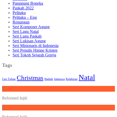
Panggung Boneka
Paskah 2022
Pelitaku
Pelitaku – Eng
Renungan
Seri Komposer Agung
Seri Lagu Natal
Seri Lagu Paskah
Seri Lukisan Agung
Seri Misionaris di Indonesia
Seri Penulis Himne Kristen
Seri Tokoh Sejarah Gereja
Tags
Natal
Christmas
Cari Tuhan
Hadiah
Istimewa
Kelahiran
Reformed Injili
Reformed Injili