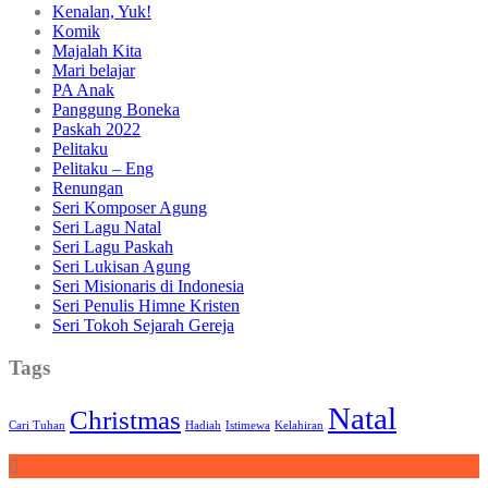
Kenalan, Yuk!
Komik
Majalah Kita
Mari belajar
PA Anak
Panggung Boneka
Paskah 2022
Pelitaku
Pelitaku – Eng
Renungan
Seri Komposer Agung
Seri Lagu Natal
Seri Lagu Paskah
Seri Lukisan Agung
Seri Misionaris di Indonesia
Seri Penulis Himne Kristen
Seri Tokoh Sejarah Gereja
Tags
Natal
Christmas
Cari Tuhan
Hadiah
Istimewa
Kelahiran