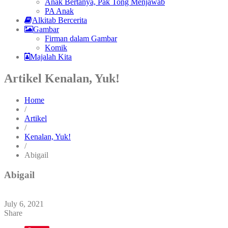
Anak Bertanya, Pak Tong Menjawab
PA Anak
Alkitab Bercerita
Gambar
Firman dalam Gambar
Komik
Majalah Kita
Artikel Kenalan, Yuk!
Home
/
Artikel
/
Kenalan, Yuk!
/
Abigail
Abigail
July 6, 2021
Share