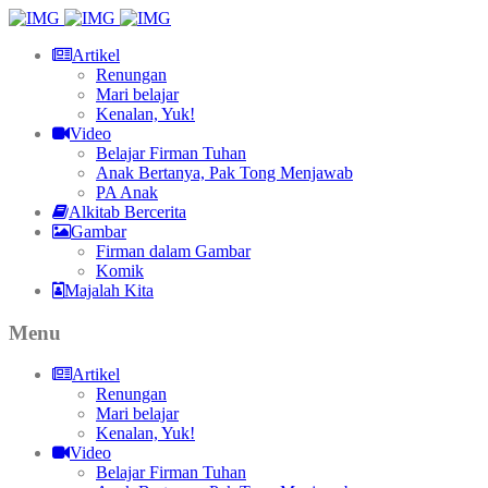
Artikel
Renungan
Mari belajar
Kenalan, Yuk!
Video
Belajar Firman Tuhan
Anak Bertanya, Pak Tong Menjawab
PA Anak
Alkitab Bercerita
Gambar
Firman dalam Gambar
Komik
Majalah Kita
Menu
Artikel
Renungan
Mari belajar
Kenalan, Yuk!
Video
Belajar Firman Tuhan