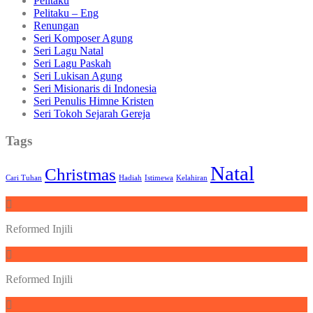
Pelitaku
Pelitaku – Eng
Renungan
Seri Komposer Agung
Seri Lagu Natal
Seri Lagu Paskah
Seri Lukisan Agung
Seri Misionaris di Indonesia
Seri Penulis Himne Kristen
Seri Tokoh Sejarah Gereja
Tags
Natal
Christmas
Cari Tuhan
Hadiah
Istimewa
Kelahiran
Reformed Injili
Reformed Injili