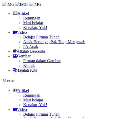
Artikel
Renungan
Mari belajar
Kenalan, Yuk!
Video
Belajar Firman Tuhan
Anak Bertanya, Pak Tong Menjawab
PA Anak
Alkitab Bercerita
Gambar
Firman dalam Gambar
Komik
Majalah Kita
Menu
Artikel
Renungan
Mari belajar
Kenalan, Yuk!
Video
Belajar Firman Tuhan