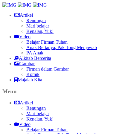
Artikel
Renungan
Mari belajar
Kenalan, Yuk!
Video
Belajar Firman Tuhan
Anak Bertanya, Pak Tong Menjawab
PA Anak
Alkitab Bercerita
Gambar
Firman dalam Gambar
Komik
Majalah Kita
Menu
Artikel
Renungan
Mari belajar
Kenalan, Yuk!
Video
Belajar Firman Tuhan