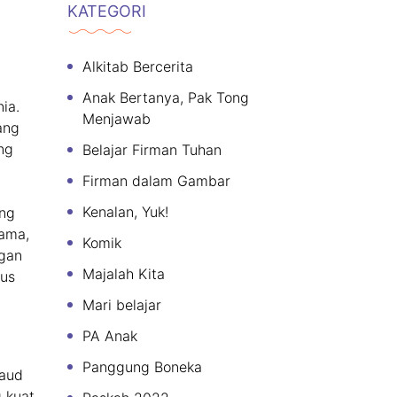
KATEGORI
Alkitab Bercerita
Anak Bertanya, Pak Tong
ia.
Menjawab
ang
ang
Belajar Firman Tuhan
Firman dalam Gambar
Kenalan, Yuk!
ang
Lama,
Komik
ngan
Majalah Kita
sus
Mari belajar
PA Anak
Panggung Boneka
Daud
kuat.