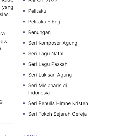
Paskah 2022
s yang
Pelitaku
sias.
Pelitaku – Eng
Renungan
ra
us,
Seri Komposer Agung
s
Seri Lagu Natal
Seri Lagu Paskah
Seri Lukisan Agung
Seri Misionaris di
Indonesia
ng
Seri Penulis Himne Kristen
Seri Tokoh Sejarah Gereja