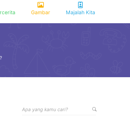
rcerita
Gambar
Majalah Kita
?