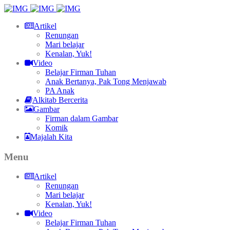
Artikel
Renungan
Mari belajar
Kenalan, Yuk!
Video
Belajar Firman Tuhan
Anak Bertanya, Pak Tong Menjawab
PA Anak
Alkitab Bercerita
Gambar
Firman dalam Gambar
Komik
Majalah Kita
Menu
Artikel
Renungan
Mari belajar
Kenalan, Yuk!
Video
Belajar Firman Tuhan