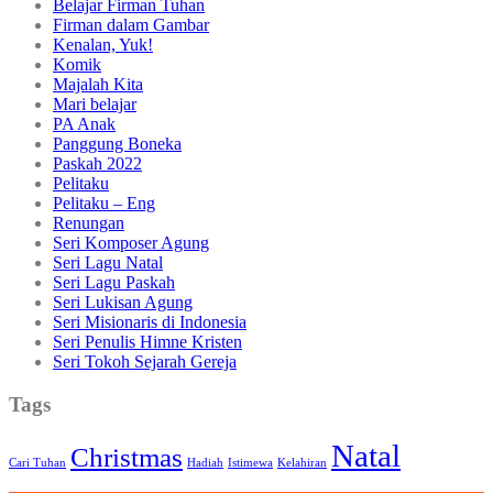
Belajar Firman Tuhan
Firman dalam Gambar
Kenalan, Yuk!
Komik
Majalah Kita
Mari belajar
PA Anak
Panggung Boneka
Paskah 2022
Pelitaku
Pelitaku – Eng
Renungan
Seri Komposer Agung
Seri Lagu Natal
Seri Lagu Paskah
Seri Lukisan Agung
Seri Misionaris di Indonesia
Seri Penulis Himne Kristen
Seri Tokoh Sejarah Gereja
Tags
Natal
Christmas
Cari Tuhan
Hadiah
Istimewa
Kelahiran