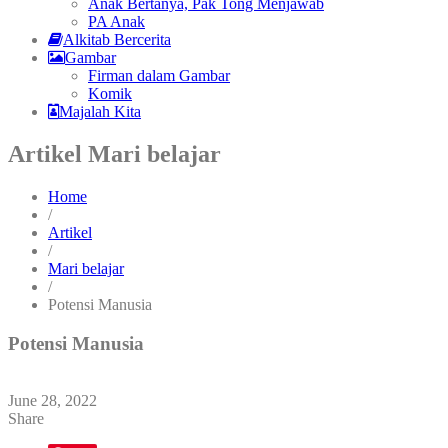
Anak Bertanya, Pak Tong Menjawab
PA Anak
Alkitab Bercerita
Gambar
Firman dalam Gambar
Komik
Majalah Kita
Artikel Mari belajar
Home
/
Artikel
/
Mari belajar
/
Potensi Manusia
Potensi Manusia
June 28, 2022
Share