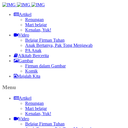
Artikel
Renungan
Mari belajar
Kenalan, Yuk!
Video
Belajar Firman Tuhan
Anak Bertanya, Pak Tong Menjawab
PA Anak
Alkitab Bercerita
Gambar
Firman dalam Gambar
Komik
Majalah Kita
Menu
Artikel
Renungan
Mari belajar
Kenalan, Yuk!
Video
Belajar Firman Tuhan