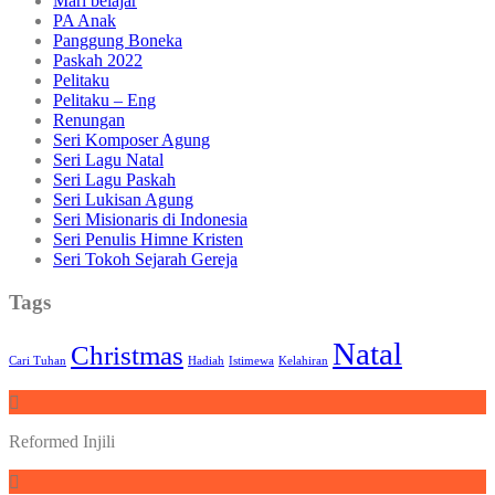
Mari belajar
PA Anak
Panggung Boneka
Paskah 2022
Pelitaku
Pelitaku – Eng
Renungan
Seri Komposer Agung
Seri Lagu Natal
Seri Lagu Paskah
Seri Lukisan Agung
Seri Misionaris di Indonesia
Seri Penulis Himne Kristen
Seri Tokoh Sejarah Gereja
Tags
Natal
Christmas
Cari Tuhan
Hadiah
Istimewa
Kelahiran
Reformed Injili