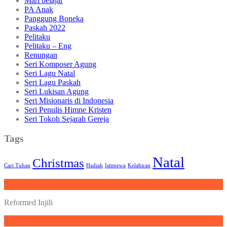
Mari belajar
PA Anak
Panggung Boneka
Paskah 2022
Pelitaku
Pelitaku – Eng
Renungan
Seri Komposer Agung
Seri Lagu Natal
Seri Lagu Paskah
Seri Lukisan Agung
Seri Misionaris di Indonesia
Seri Penulis Himne Kristen
Seri Tokoh Sejarah Gereja
Tags
Natal
Christmas
Cari Tuhan
Hadiah
Istimewa
Kelahiran
Reformed Injili