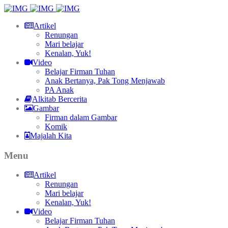
Artikel
Renungan
Mari belajar
Kenalan, Yuk!
Video
Belajar Firman Tuhan
Anak Bertanya, Pak Tong Menjawab
PA Anak
Alkitab Bercerita
Gambar
Firman dalam Gambar
Komik
Majalah Kita
Menu
Artikel
Renungan
Mari belajar
Kenalan, Yuk!
Video
Belajar Firman Tuhan