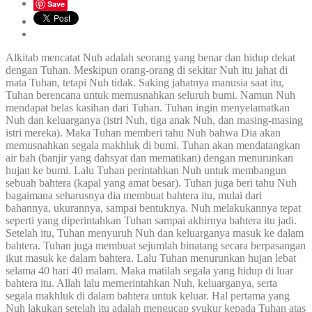
Save
Alkitab mencatat Nuh adalah seorang yang benar dan hidup dekat
dengan Tuhan. Meskipun orang-orang di sekitar Nuh itu jahat di
mata Tuhan, tetapi Nuh tidak. Saking jahatnya manusia saat itu,
Tuhan berencana untuk memusnahkan seluruh bumi. Namun Nuh
mendapat belas kasihan dari Tuhan. Tuhan ingin menyelamatkan
Nuh dan keluarganya (istri Nuh, tiga anak Nuh, dan masing-masing
istri mereka). Maka Tuhan memberi tahu Nuh bahwa Dia akan
memusnahkan segala makhluk di bumi. Tuhan akan mendatangkan
air bah (banjir yang dahsyat dan mematikan) dengan menurunkan
hujan ke bumi. Lalu Tuhan perintahkan Nuh untuk membangun
sebuah bahtera (kapal yang amat besar). Tuhan juga beri tahu Nuh
bagaimana seharusnya dia membuat bahtera itu, mulai dari
bahannya, ukurannya, sampai bentuknya. Nuh melakukannya tepat
seperti yang diperintahkan Tuhan sampai akhirnya bahtera itu jadi.
Setelah itu, Tuhan menyuruh Nuh dan keluarganya masuk ke dalam
bahtera. Tuhan juga membuat sejumlah binatang secara berpasangan
ikut masuk ke dalam bahtera. Lalu Tuhan menurunkan hujan lebat
selama 40 hari 40 malam. Maka matilah segala yang hidup di luar
bahtera itu. Allah lalu memerintahkan Nuh, keluarganya, serta
segala makhluk di dalam bahtera untuk keluar. Hal pertama yang
Nuh lakukan setelah itu adalah mengucap syukur kepada Tuhan atas