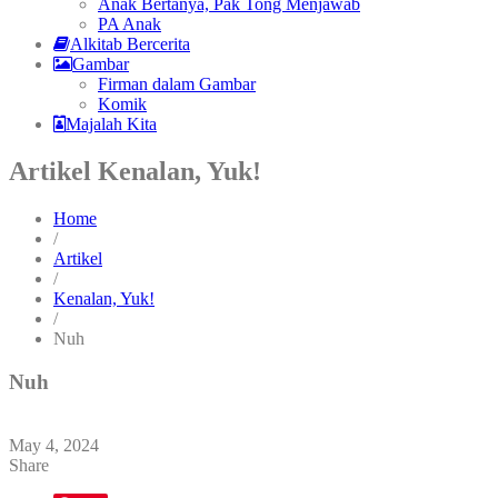
Anak Bertanya, Pak Tong Menjawab
PA Anak
Alkitab Bercerita
Gambar
Firman dalam Gambar
Komik
Majalah Kita
Artikel Kenalan, Yuk!
Home
/
Artikel
/
Kenalan, Yuk!
/
Nuh
Nuh
May 4, 2024
Share