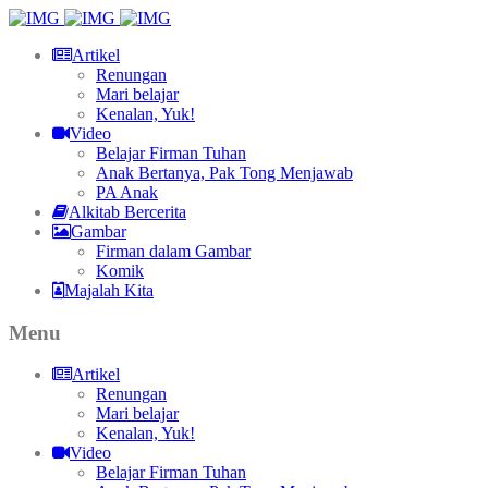
Artikel
Renungan
Mari belajar
Kenalan, Yuk!
Video
Belajar Firman Tuhan
Anak Bertanya, Pak Tong Menjawab
PA Anak
Alkitab Bercerita
Gambar
Firman dalam Gambar
Komik
Majalah Kita
Menu
Artikel
Renungan
Mari belajar
Kenalan, Yuk!
Video
Belajar Firman Tuhan