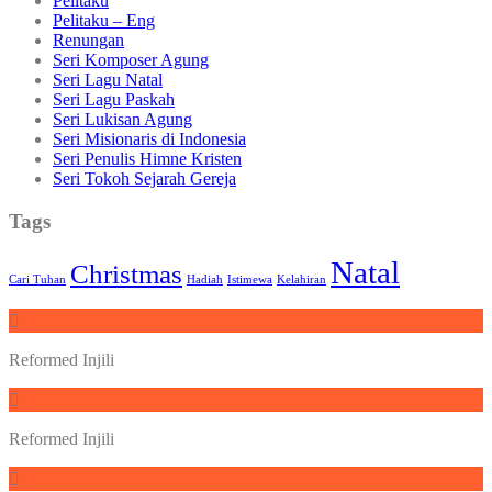
Pelitaku
Pelitaku – Eng
Renungan
Seri Komposer Agung
Seri Lagu Natal
Seri Lagu Paskah
Seri Lukisan Agung
Seri Misionaris di Indonesia
Seri Penulis Himne Kristen
Seri Tokoh Sejarah Gereja
Tags
Natal
Christmas
Cari Tuhan
Hadiah
Istimewa
Kelahiran
Reformed Injili
Reformed Injili