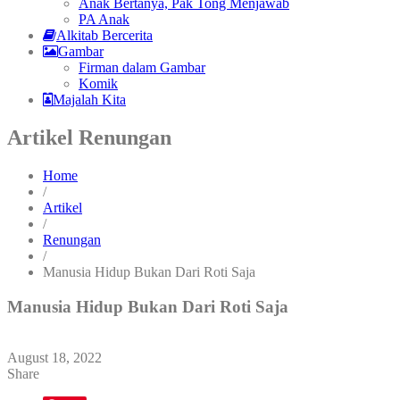
Anak Bertanya, Pak Tong Menjawab
PA Anak
Alkitab Bercerita
Gambar
Firman dalam Gambar
Komik
Majalah Kita
Artikel Renungan
Home
/
Artikel
/
Renungan
/
Manusia Hidup Bukan Dari Roti Saja
Manusia Hidup Bukan Dari Roti Saja
August 18, 2022
Share