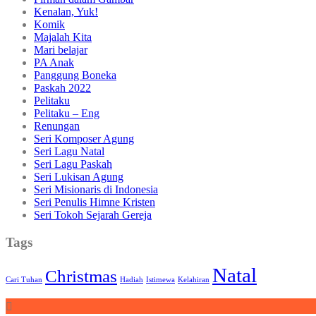
Kenalan, Yuk!
Komik
Majalah Kita
Mari belajar
PA Anak
Panggung Boneka
Paskah 2022
Pelitaku
Pelitaku – Eng
Renungan
Seri Komposer Agung
Seri Lagu Natal
Seri Lagu Paskah
Seri Lukisan Agung
Seri Misionaris di Indonesia
Seri Penulis Himne Kristen
Seri Tokoh Sejarah Gereja
Tags
Natal
Christmas
Cari Tuhan
Hadiah
Istimewa
Kelahiran