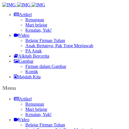
Artikel
Renungan
Mari belajar
Kenalan, Yuk!
Video
Belajar Firman Tuhan
Anak Bertanya, Pak Tong Menjawab
PA Anak
Alkitab Bercerita
Gambar
Firman dalam Gambar
Komik
Majalah Kita
Menu
Artikel
Renungan
Mari belajar
Kenalan, Yuk!
Video
Belajar Firman Tuhan