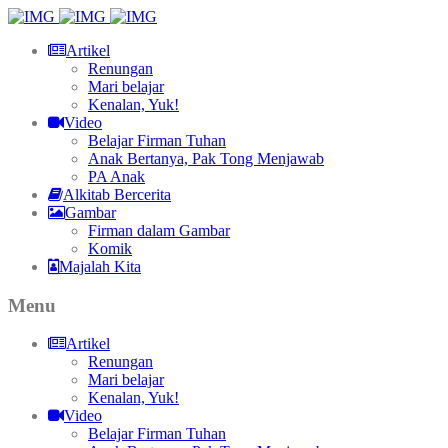
Artikel
Renungan
Mari belajar
Kenalan, Yuk!
Video
Belajar Firman Tuhan
Anak Bertanya, Pak Tong Menjawab
PA Anak
Alkitab Bercerita
Gambar
Firman dalam Gambar
Komik
Majalah Kita
Menu
Artikel
Renungan
Mari belajar
Kenalan, Yuk!
Video
Belajar Firman Tuhan