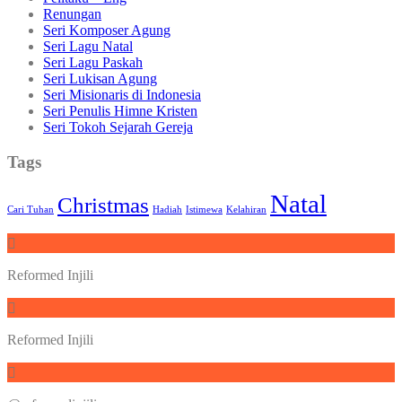
Renungan
Seri Komposer Agung
Seri Lagu Natal
Seri Lagu Paskah
Seri Lukisan Agung
Seri Misionaris di Indonesia
Seri Penulis Himne Kristen
Seri Tokoh Sejarah Gereja
Tags
Natal
Christmas
Cari Tuhan
Hadiah
Istimewa
Kelahiran
Reformed Injili
Reformed Injili