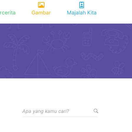
rcerita
Gambar
Majalah Kita