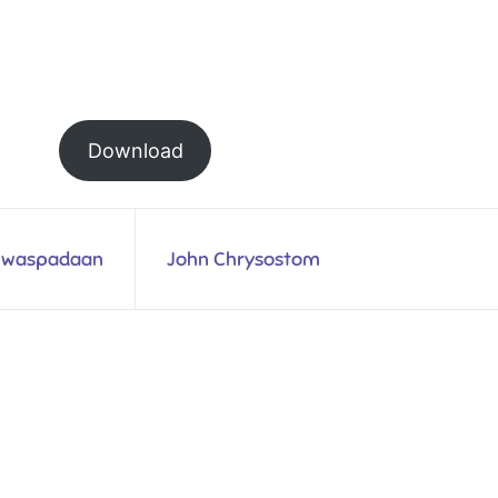
Download
ewaspadaan
John Chrysostom