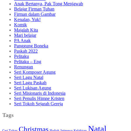
Anak Bertanya, Pak Tong Menjawab
Belajar Firman Tuhan
Firman dalam Gambar
Kenalan, Yuk!
Komik
Majalah Kita
Mari belajar
PA Anak
Panggung Boneka
Paskah 2022
Pelitaku
Pelitaku – Eng
Renungan
Seri Komposer Agung
Seri Lagu Natal
Seri Lagu Paskah
Seri Lukisan Agung
Seri Misionaris di Indonesia
Seri Penulis Himne Kristen
Seri Tokoh Sejarah Gereja
Tags
Natal
Christmas
Cari Tuhan
Hadiah
Istimewa
Kelahiran