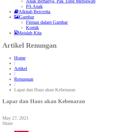
Anak Bertanya, Pak Tong Menjawab
PA Anak
Alkitab Bercerita
Gambar
Firman dalam Gambar
Komik
Majalah Kita
Artikel Renungan
Home
/
Artikel
/
Renungan
/
Lapar dan Haus akan Kebenaran
Lapar dan Haus akan Kebenaran
May 27, 2021
Share