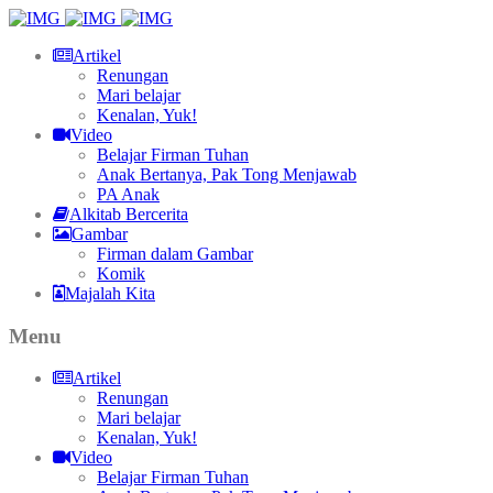
Artikel
Renungan
Mari belajar
Kenalan, Yuk!
Video
Belajar Firman Tuhan
Anak Bertanya, Pak Tong Menjawab
PA Anak
Alkitab Bercerita
Gambar
Firman dalam Gambar
Komik
Majalah Kita
Menu
Artikel
Renungan
Mari belajar
Kenalan, Yuk!
Video
Belajar Firman Tuhan