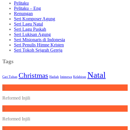
Pelitaku
Pelitaku – Eng
Renungan
Seri Komposer Agung
Seri Lagu Natal
Seri Lagu Paskah
Seri Lukisan Agung
Seri Misionaris di Indonesia
Seri Penulis Himne Kristen
Seri Tokoh Sejarah Gereja
Tags
Natal
Christmas
Cari Tuhan
Hadiah
Istimewa
Kelahiran
Reformed Injili
Reformed Injili