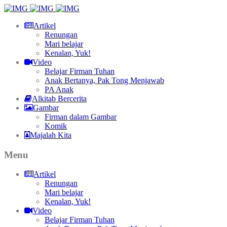
Artikel
Renungan
Mari belajar
Kenalan, Yuk!
Video
Belajar Firman Tuhan
Anak Bertanya, Pak Tong Menjawab
PA Anak
Alkitab Bercerita
Gambar
Firman dalam Gambar
Komik
Majalah Kita
Menu
Artikel
Renungan
Mari belajar
Kenalan, Yuk!
Video
Belajar Firman Tuhan