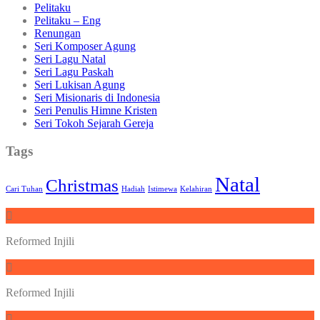
Pelitaku
Pelitaku – Eng
Renungan
Seri Komposer Agung
Seri Lagu Natal
Seri Lagu Paskah
Seri Lukisan Agung
Seri Misionaris di Indonesia
Seri Penulis Himne Kristen
Seri Tokoh Sejarah Gereja
Tags
Natal
Christmas
Cari Tuhan
Hadiah
Istimewa
Kelahiran
Reformed Injili
Reformed Injili