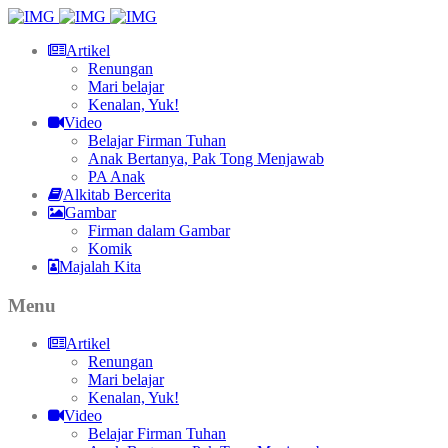
Artikel
Renungan
Mari belajar
Kenalan, Yuk!
Video
Belajar Firman Tuhan
Anak Bertanya, Pak Tong Menjawab
PA Anak
Alkitab Bercerita
Gambar
Firman dalam Gambar
Komik
Majalah Kita
Menu
Artikel
Renungan
Mari belajar
Kenalan, Yuk!
Video
Belajar Firman Tuhan