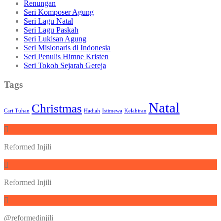
Renungan
Seri Komposer Agung
Seri Lagu Natal
Seri Lagu Paskah
Seri Lukisan Agung
Seri Misionaris di Indonesia
Seri Penulis Himne Kristen
Seri Tokoh Sejarah Gereja
Tags
Natal
Christmas
Cari Tuhan
Hadiah
Istimewa
Kelahiran
Reformed Injili
Reformed Injili
@reformedinjili